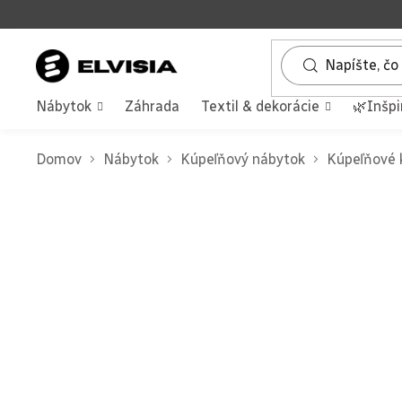
Prejsť
na
obsah
Nábytok
Záhrada
Textil & dekorácie
🌿Inšpi
Domov
Nábytok
Kúpeľňový nábytok
Kúpeľňové 