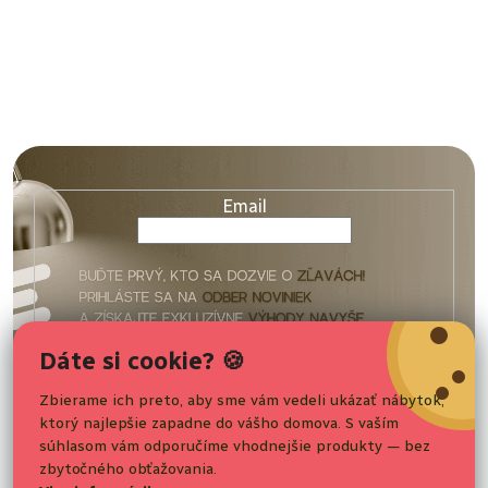
Z
á
p
ä
Email
t
i
e
Vaše osobné údaje budú spracované podľa podmienok
Dáte si cookie? 🍪
ochrany
osobných údajov
.
Zbierame ich preto, aby sme vám vedeli ukázať nábytok,
ktorý najlepšie zapadne do vášho domova. S vaším
Nakupovanie
Prihlásiť sa
súhlasom vám odporučíme vhodnejšie produkty — bez
zbytočného obťažovania.