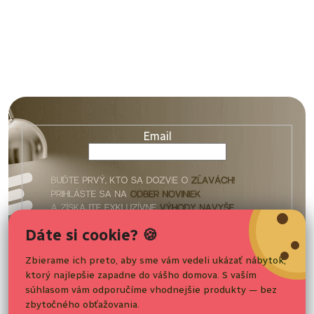
Z
á
p
ä
Email
t
i
e
Vaše osobné údaje budú spracované podľa podmienok
Dáte si cookie? 🍪
ochrany
osobných údajov
.
Zbierame ich preto, aby sme vám vedeli ukázať nábytok,
ktorý najlepšie zapadne do vášho domova. S vaším
Nakupovanie
Prihlásiť sa
súhlasom vám odporučíme vhodnejšie produkty — bez
zbytočného obťažovania.