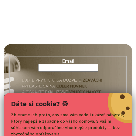
Z
á
p
ä
Email
t
i
e
Vaše osobné údaje budú spracované podľa podmienok
Dáte si cookie? 🍪
ochrany
osobných údajov
.
Zbierame ich preto, aby sme vám vedeli ukázať nábytok,
ktorý najlepšie zapadne do vášho domova. S vaším
Nakupovanie
Prihlásiť sa
súhlasom vám odporučíme vhodnejšie produkty — bez
zbytočného obťažovania.