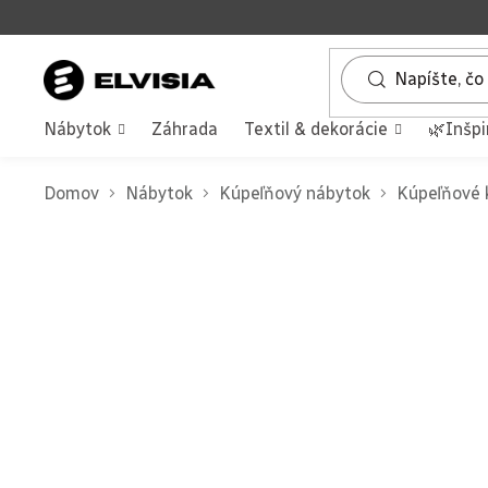
Prejsť
na
obsah
Nábytok
Záhrada
Textil & dekorácie
🌿Inšpi
Domov
Nábytok
Kúpeľňový nábytok
Kúpeľňové 