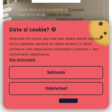
i
e
Vaše osobné údaje budú spracované podľa podmienok
Dáte si cookie? 🍪
ochrany
osobných údajov
.
Zbierame ich preto, aby sme vám vedeli ukázať nábytok,
ktorý najlepšie zapadne do vášho domova. S vaším
Nakupovanie
Prihlásiť sa
súhlasom vám odporučíme vhodnejšie produkty — bez
zbytočného obťažovania.
Pre zákazníkov
Viac informácii.
Súhlasím
Informácie o nákupe
Odmietnuť
Copyright 2026
Elvisia.sk
. Všetky práva vyhradené.
Upraviť
nastavenie cookies
Nastavenie
Vytvoril Shoptet