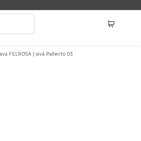
Nákupný
košík
ava FELROSA | sivá Pallerito 03