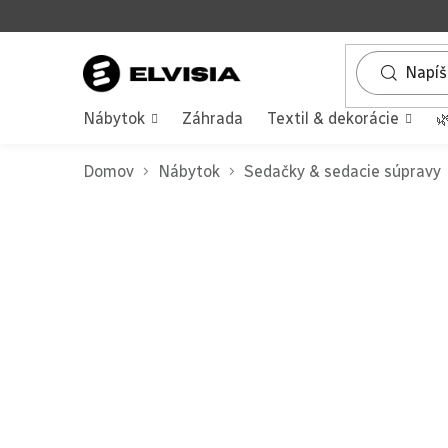
Prejsť
na
obsah
Nábytok
Záhrada
Textil & dekorácie

Domov
Nábytok
Sedačky & sedacie súpravy