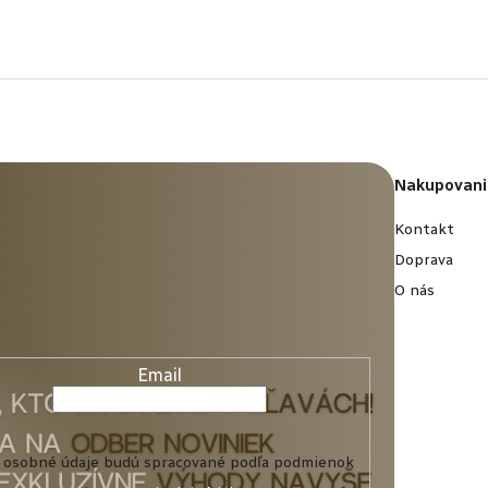
Nakupovani
Kontakt
Doprava
O nás
Email
 osobné údaje budú spracované podľa podmienok