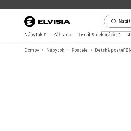
Prejsť
na
obsah
Nábytok
Záhrada
Textil & dekorácie

Domov
Nábytok
Postele
Detská posteľ E