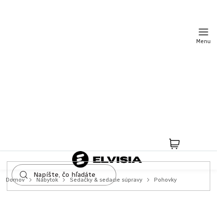
Prejsť
na
obsah
Nákupný
košík
Domov
Nábytok
Sedačky & sedacie súpravy
Pohovky