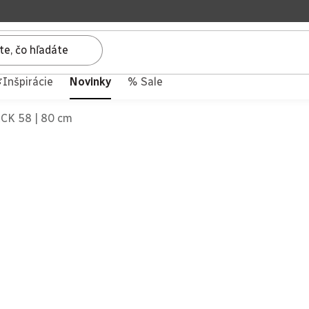
Inšpirácie
Novinky
% Sale
ACK 58 | 80 cm