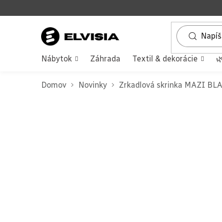
Prejsť
na
obsah
Nábytok
Záhrada
Textil & dekorácie

Domov
Novinky
Zrkadlová skrinka MAZI BL