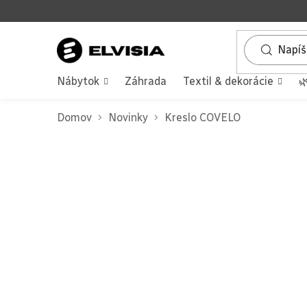
Prejsť
na
obsah
Nábytok
Záhrada
Textil & dekorácie

Domov
Novinky
Kreslo COVELO