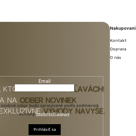
Nakupovani
Kontakt
Doprava
O nás
Email
 osobné údaje budú spracované podľa podmienok
ochrany
osobných údajov
.
Prihlásiť sa