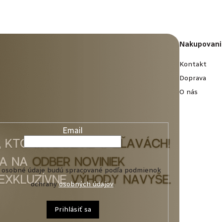
Nakupovani
Kontakt
Doprava
O nás
Email
 osobné údaje budú spracované podľa podmienok
ochrany
osobných údajov
.
Prihlásiť sa