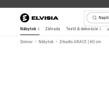
Prejsť
na
obsah
Nábytok
Záhrada
Textil & dekorácie

Domov
Nábytok
Zrkadlo GRACE | 60 cm