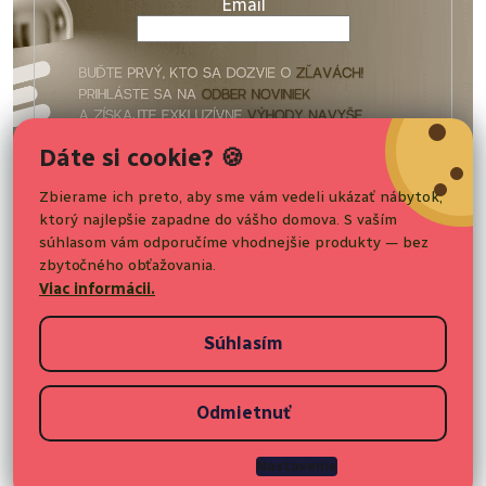
Email
t
i
e
Vaše osobné údaje budú spracované podľa podmienok
Dáte si cookie? 🍪
ochrany
osobných údajov
.
Zbierame ich preto, aby sme vám vedeli ukázať nábytok,
ktorý najlepšie zapadne do vášho domova. S vaším
Nakupovanie
Prihlásiť sa
súhlasom vám odporučíme vhodnejšie produkty — bez
zbytočného obťažovania.
Pre zákazníkov
Viac informácii.
Súhlasím
Informácie o nákupe
Odmietnuť
Copyright 2026
Elvisia.sk
. Všetky práva vyhradené.
Upraviť
nastavenie cookies
Nastavenie
Vytvoril Shoptet