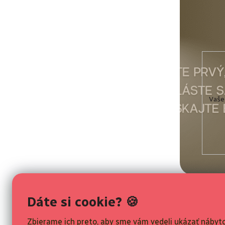
Vaše
Informácie 
Dáte si cookie? 🍪
Všeobecné o
Odstúpenie o
Zbierame ich preto, aby sme vám vedeli ukázať nábyto