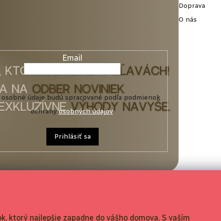
Doprava
O nás
Email
 osobné údaje budú spracované podľa podmienok
ochrany
osobných údajov
.
Prihlásiť sa
o nákupe
bchodné podmienky
d zmluvy
k, ktorý najlepšie zapadne do vášho domova. S vaším