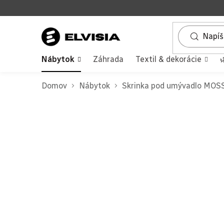
Prejsť
na
obsah
Nábytok
Záhrada
Textil & dekorácie

Domov
Nábytok
Skrinka pod umývadlo MOS