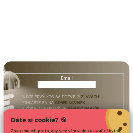
Z
á
p
ä
Email
t
i
e
Vaše osobné údaje budú spracované podľa podmienok
Dáte si cookie? 🍪
ochrany
osobných údajov
.
Zbierame ich preto, aby sme vám vedeli ukázať nábytok,