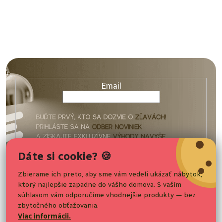
Z
á
p
ä
Email
t
i
e
Vaše osobné údaje budú spracované podľa podmienok
Dáte si cookie? 🍪
ochrany
osobných údajov
.
Zbierame ich preto, aby sme vám vedeli ukázať nábytok,
ktorý najlepšie zapadne do vášho domova. S vaším
Nakupovanie
Prihlásiť sa
súhlasom vám odporučíme vhodnejšie produkty — bez
zbytočného obťažovania.
Pre zákazníkov
Viac informácii.