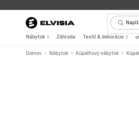
Prejsť
na
obsah
Nábytok
Záhrada
Textil & dekorácie

Domov
Nábytok
Kúpeľňový nábytok
Kúpeľ