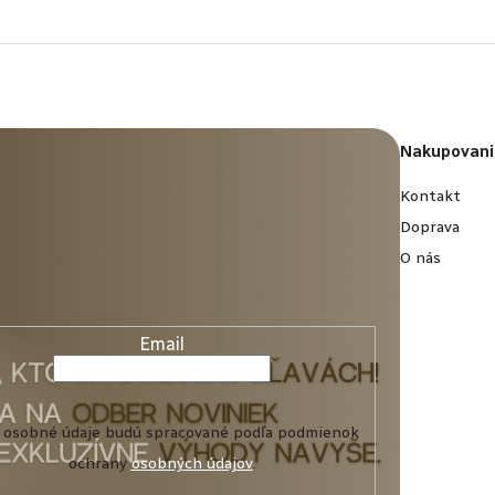
Nakupovani
Kontakt
Doprava
O nás
Email
 osobné údaje budú spracované podľa podmienok
ochrany
osobných údajov
.