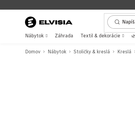
Prejsť
na
obsah
Nábytok
Záhrada
Textil & dekorácie

Domov
Nábytok
Stoličky & kreslá
Kreslá