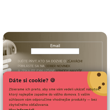
Z
á
p
ä
Email
t
i
e
Vaše osobné údaje budú spracované podľa podmienok
Dáte si cookie? 🍪
ochrany
osobných údajov
.
Zbierame ich preto, aby sme vám vedeli ukázať nábytok,
ktorý najlepšie zapadne do vášho domova. S vaším
Nakupovanie
Prihlásiť sa
súhlasom vám odporučíme vhodnejšie produkty — bez
zbytočného obťažovania.
Pre zákazníkov