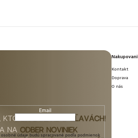
Nakupovani
Kontakt
Doprava
O nás
Email
 osobné údaje budú spracované podľa podmienok