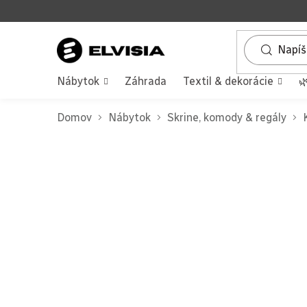
Prejsť
na
obsah
Nábytok
Záhrada
Textil & dekorácie

Domov
Nábytok
Skrine, komody & regály