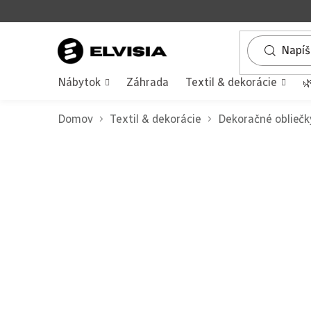
Prejsť
na
obsah
Nábytok
Záhrada
Textil & dekorácie

Domov
Textil & dekorácie
Dekoračné obliečk