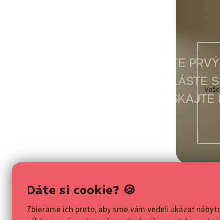
Vaše
Informácie 
Dáte si cookie? 🍪
Všeobecné o
Odstúpenie o
Zbierame ich preto, aby sme vám vedeli ukázať nábyto