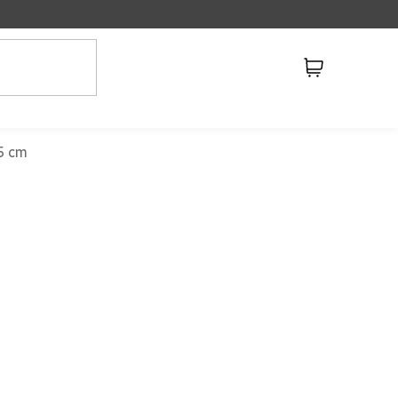
Nákupný
košík
45 cm